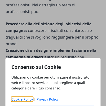
professionisti. Nel dettaglio un team di
professionisti può:
Procedere alla definizione degli obiettivi della
campagna:
conoscere i risultati con chiarezza e
traguardi che si vogliono raggiungere per il proprio
brand.
Creazione di un design e implementazione nella
campagna di advertising:
un requisito che
permette di attrarre più facilmente l’audience e
Consenso sui Cookie
intraprendere efficaci azioni.
Definizione accurata del budget:
la gestione del
Utilizziamo i cookie per ottimizzare il nostro sito
web e il nostro servizio. Puoi scegliere a quali
budget, prevede una campagna di social advertising
categorie dare il tuo consenso.
che permetta di ottenere i risultati migliori a
seconda del budget investito.
Cookie Policy
|
Privacy Policy
Ottimizzazione della campagna:
la campagna per