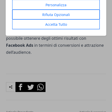
funzionare ha bisogno di essere gestita e controllata
Personalizza
in modo costante tenendo monitorata in modo
Rifiuta Opzionali
attento la redditività.
Accetta Tutto
Grazie a un controllo ottimizzato della campagna è
possibile ottenere degli ottimi risultati con
Facebook Ads
in termini di conversioni e attrazione
dell’audience.
Facebook
Twitter
Whatsapp